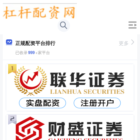
正规配资平台排行
更多
已收录
999
+家平台