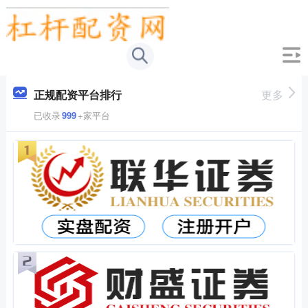
正规配资平台排行
更多
已收录
999
+家平台