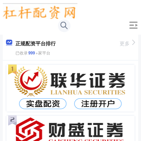
正规配资平台排行
更多
已收录
999
+家平台