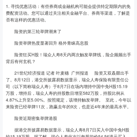
1. 寻找优惠活动：有些券商或金融机构可能会提供特定期限内的免
费配资活动。您可以通过关注相关金融平台、券商等渠道，了解是
否有这样的优惠活动。
险资的第三轮举牌潮来了
险资举牌热度显著回升 格外青睐高息股
险资狂买H股！瑞众人寿8天内两次触发举牌线，险企频频出手
背后有何玄机？
21世纪经济报道 记者 叶麦穗 广州报道 险资又双叒叕出手
了。8月12日，港交所披露易数据显示，瑞众人寿保险有限责任公
司（以下简称瑞众人寿）于8月7日在场内增持中国中免H股15.19
万股，增持后，瑞众人寿的持股数目增至582万股，持股比例从
4.87%上升至5.00%。按照规定，该增持触发举牌。 至此，今年以
来险资已经举牌11次，跑赢去年的9次，也是近4年来的最高水平。
险资近期密集举牌港股
据港交所披露易数据显示，瑞众人寿8月7日买入中国中免H股
约15.19万股。据了解，瑞众人寿此次以每股均价54.56港元买入，