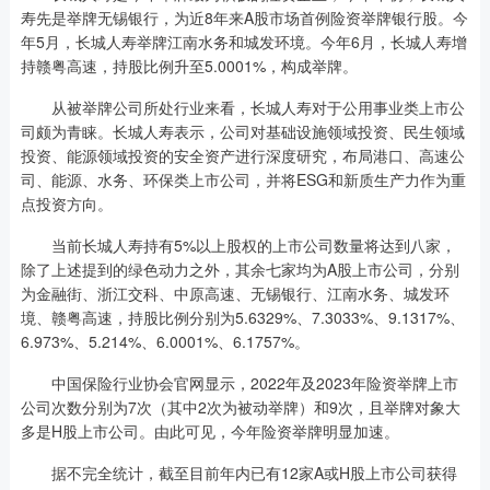
寿先是举牌无锡银行，为近8年来A股市场首例险资举牌银行股。今
年5月，长城人寿举牌江南水务和城发环境。今年6月，长城人寿增
持赣粤高速，持股比例升至5.0001%，构成举牌。
从被举牌公司所处行业来看，长城人寿对于公用事业类上市公
司颇为青睐。长城人寿表示，公司对基础设施领域投资、民生领域
投资、能源领域投资的安全资产进行深度研究，布局港口、高速公
司、能源、水务、环保类上市公司，并将ESG和新质生产力作为重
点投资方向。
当前长城人寿持有5%以上股权的上市公司数量将达到八家，
除了上述提到的绿色动力之外，其余七家均为A股上市公司，分别
为金融街、浙江交科、中原高速、无锡银行、江南水务、城发环
境、赣粤高速，持股比例分别为5.6329%、7.3033%、9.1317%、
6.973%、5.214%、6.0001%、6.1757%。
中国保险行业协会官网显示，2022年及2023年险资举牌上市
公司次数分别为7次（其中2次为被动举牌）和9次，且举牌对象大
多是H股上市公司。由此可见，今年险资举牌明显加速。
据不完全统计，截至目前年内已有12家A或H股上市公司获得