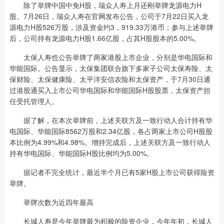
除了举牌中国中免H股，瑞众人寿上月还刚举牌龙源电力H
股。7月26日，瑞众人寿在官网发布公告，公司于7月22日买入龙
源电力H股526万股，涉及资金约3，919.33万港币；参与上述举牌
后，公司持有龙源电力H股1.66亿股，占其H股股本的5.00%。
太保人寿也公告举牌了两家港股上市企业，分别是华电国际和
华能国际。公告显示，太保集团联合旗下多家子公司太保寿险、太
保财险、太保健康险、太平洋安信农险和太保资产，于7月30日通
过港股通买入上市公司华电国际和华能国际H股股票，太保资产担
任受托管理人。
据了解，在本次举牌前，上述关联方及一致行动人合计持有华
电国际、华能国际8562万股和2.34亿股，各占两家上市公司H股股
本比例为4.99%和4.98%。增持完成后，上述关联方及一致行动人
持有华电国际、华能国际H股比例均为5.00%。
据记者不完全统计，最近半个月已有5家H股上市公司获得险资
举牌。
举牌次数为近四年最高
长城人寿是今年举牌最为积极的险资企业，今年年初，长城人