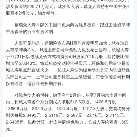
涉及资金约828.71万港元。此次买入后，瑞众人寿持有中国中免H
股股本达到5%，触发举牌。
被瑞众人寿举牌的中国中免为商贸服务板块，跟过去险资举牌
中所青睐的行业有所区别。
肉眼可见的是，近期险资布局H股的速度明显加快，就在瑞众
人寿举牌前不久，H股上市公司绿色动力也发布公告称，长城人寿
于7月31日以连续竞价方式增持公司H股至7015万股，其持股比例
增加至5.0343%。简式权益变动报告书显示，环保和公用事业是长
城人寿重点配置板块之一，长城人寿认为绿色动力是国内垃圾环保
头部公司之一，上市公司业务稳定且业绩稳健，符合保险公司长期
投资理念，适合险资长期持有。
对绿色动力的增持，始于今年2月份，从至7月的六个月时间
内，长城人寿各个月分别买入该股312.6万股、1466.8万股、
1366.6万股、837.3万股、1874.4万股、1157.3万股，交易均价分
别为每股2.3495元、2.5119元、2.587元、2.616元、2.7115元、
2.6435元。以此计算，此次举牌绿色动力，长城人寿约耗资1.8亿
元。