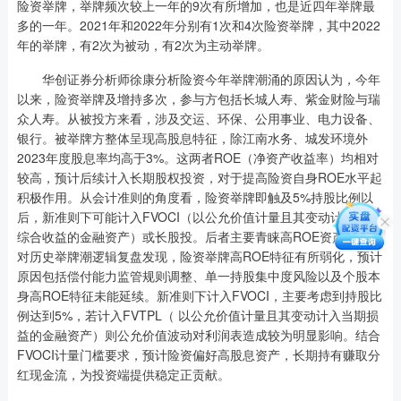
险资举牌，举牌频次较上一年的9次有所增加，也是近四年举牌最
多的一年。2021年和2022年分别有1次和4次险资举牌，其中2022
年的举牌，有2次为被动，有2次为主动举牌。
华创证券分析师徐康分析险资今年举牌潮涌的原因认为，今年
以来，险资举牌及增持多次，参与方包括长城人寿、紫金财险与瑞
众人寿。从被投方来看，涉及交运、环保、公用事业、电力设备、
银行。被举牌方整体呈现高股息特征，除江南水务、城发环境外
2023年度股息率均高于3%。这两者ROE（净资产收益率）均相对
较高，预计后续计入长期股权投资，对于提高险资自身ROE水平起
积极作用。从会计准则的角度看，险资举牌即触及5%持股比例以
后，新准则下可能计入FVOCI（以公允价值计量且其变动计入其他
综合收益的金融资产）或长股投。后者主要青睐高ROE资产。通过
对历史举牌潮逻辑复盘发现，险资举牌高ROE特征有所弱化，预计
原因包括偿付能力监管规则调整、单一持股集中度风险以及个股本
身高ROE特征未能延续。新准则下计入FVOCI，主要考虑到持股比
例达到5%，若计入FVTPL（ 以公允价值计量且其变动计入当期损
益的金融资产）则公允价值波动对利润表造成较为明显影响。结合
FVOCI计量门槛要求，预计险资偏好高股息资产，长期持有赚取分
红现金流，为投资端提供稳定正贡献。