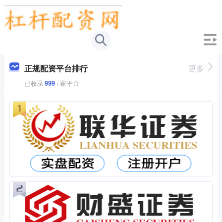
正规配资平台排行
更多
已收录
999
+家平台