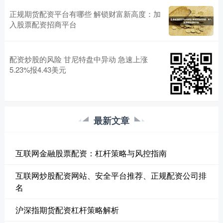
正规期货配资平台有哪些 解锁财富新高度：加
入股票配资招商平台
配资炒股的风险 甘尼特盘中异动 急速上涨
5.23%报4.43美元
最新文章
互联网金融股票配资：杠杆策略与风控指南
互联网炒股配资网站、安全平台推荐、正规配资公司排
名
沪深指期货配资杠杆策略解析