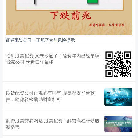
证券配资公司：正规平台与风险提示
临沂股票配资 又来抄底了！险资年内已经举牌
12家公司 为近四年最多
期货配资公司正规的有哪些 股票配资平台软
件：助你轻松撬动财富杠杆
配资股票交易网站 股票配资：解锁高杠杆炒股
新姿势