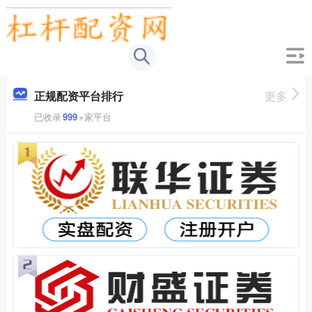
正规配资平台排行
更多
已收录
999
+家平台