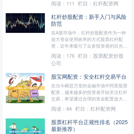
阅读：
111
栏目：
杠杆配资网
25522股票配资，并提....
杠杆炒股配资：新手入门与风险
防范
在A股市场中，杠杆炒股配资作为一种
放大资金使用效率的方式股票杠杆配
资，近年来吸引了众多投资者的目光。
对于新手而言，了解其运作机制与潜在
阅读：
176
栏目：
股票配资炒股
风险，是参与前必须完成的基....
公司
股宝网配资：安全杠杆交易平台
在当今瞬息万变的金融市场中阿里股票
配资，越来越多的投资者开始关注杠杆
交易，希望通过合理的资金配置放大收
益。然而，面对市场上众多的配资平
阅读：
84
栏目：
杠杆配资网
台，如何选择一个安全、可靠....
股票杠杆平台正规性排名（2025
最新推荐）