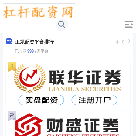
正规配资平台排行
更多
已收录
999
+家平台