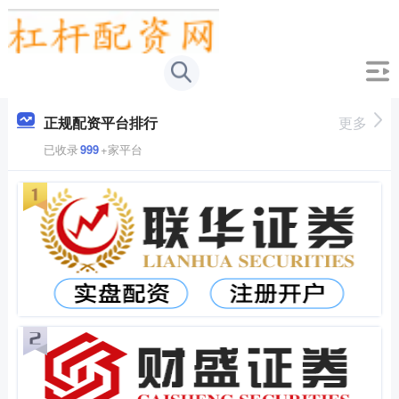
正规配资平台排行
更多
已收录
999
+家平台