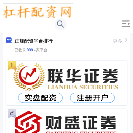
正规配资平台排行
更多
已收录
999
+家平台