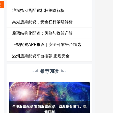
资
沪深指期货配资杠杆策略解析
巢湖股票配资，安全杠杆策略解析
股票结构化配资：风险与收益详解
正规配资APP推荐｜安全可靠平台精选
温州股票配资平台推荐|正规安全
推荐阅读