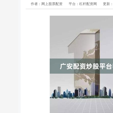
作者：网上股票配资
平台：杠杆配资网
更新：20