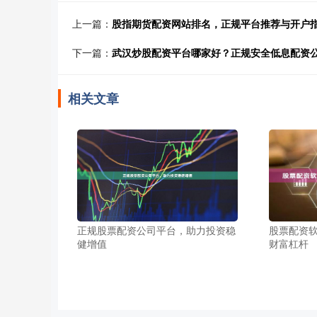
上一篇：
股指期货配资网站排名，正规平台推荐与开户
下一篇：
武汉炒股配资平台哪家好？正规安全低息配资
相关文章
正规股票配资公司平台，助力投资稳
股票配资软
健增值
财富杠杆