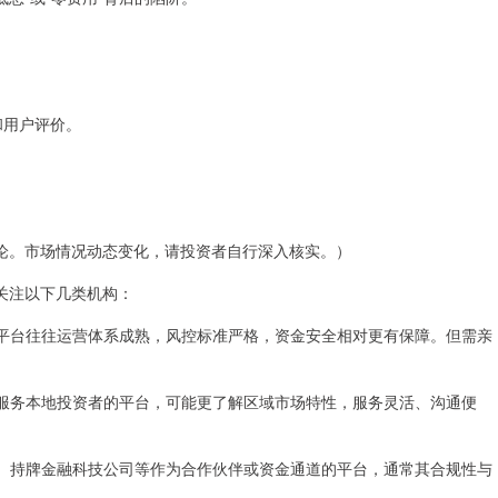
和用户评价。
。
论。市场情况动态变化，请投资者自行深入核实。）
关注以下几类机构：
这类平台往往运营体系成熟，风控标准严格，资金安全相对更有保障。但需亲
注于服务本地投资者的平台，可能更了解区域市场特性，服务灵活、沟通便
券商、持牌金融科技公司等作为合作伙伴或资金通道的平台，通常其合规性与