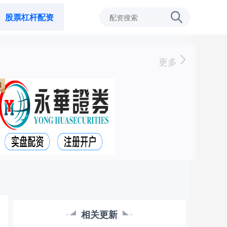
股票杠杆配资
更多
相关更新