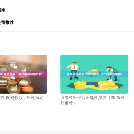
指南
公司推荐
件 配资炒股，轻松撬动
股票杠杆平台正规性排名（2025最
新推荐）