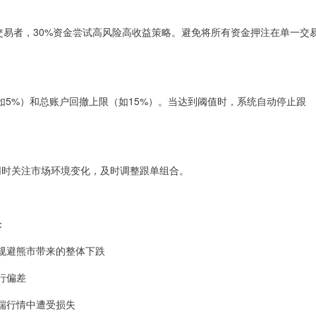
健型交易者，30%资金尝试高风险高收益策略。避免将所有资金押注在单一交
5%）和总账户回撤上限（如15%）。当达到阈值时，系统自动停止跟
同时关注市场环境变化，及时调整跟单组合。
：
全规避熊市带来的整体下跌
执行偏差
极端行情中遭受损失