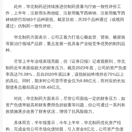
此外，华北制药还持续推进仿制药质量与疗效一致性评价工
作，上半年，注射用头孢他啶、注射用氨苄西林钠、注射用氨苄西
林钠舒巴坦钠3个品种获批。截至目前，共35个品种通过（或视同
通过）仿制药一致性评价。
华北制药方面表示，公司正着力打造心脑血管、肾病、糖尿病
等新治疗领域产品群，重点发展一批具备产业链竞争优势的制剂品
种。
尽管上半年业绩表现亮眼，但《证券日报》记者观察到，华北
制药近年来面临较大的财务压力。截至2023年底，公司的资产负债
率高达70.08%，且自2020年底以来，该指标始终维持在70%以上
的高位。同时，期末时公司货币资金仅为9.88亿元，而对应的长短
期债务总额却高达108.49亿元。
对此，华北制药方面表示，尽管公司面临一定的财务压力，如
资产负债率较高和财务费用负担较重等问题，但公司通过一系列有
效措施逐步改善了财务状况，增强了抗风险能力。
具体而言，半年报显示，今年上半年，华北制药优化资产结
构，完成金坦公司市场化债转股，引入资金9亿元，公司资产负债