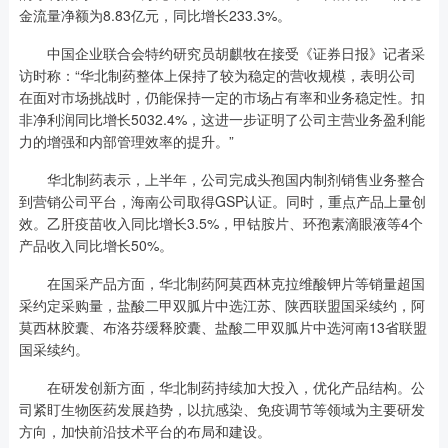
金流量净额为8.83亿元，同比增长233.3%。
中国企业联合会特约研究员胡麒牧在接受《证券日报》记者采
访时称：“华北制药整体上保持了较为稳定的营收规模，表明公司
在面对市场挑战时，仍能保持一定的市场占有率和业务稳定性。扣
非净利润同比增长5032.4%，这进一步证明了公司主营业务盈利能
力的增强和内部管理效率的提升。”
华北制药表示，上半年，公司完成头孢国内制剂销售业务整合
到营销公司平台，海南公司取得GSP认证。同时，重点产品上量创
效。乙肝疫苗收入同比增长3.5%，甲钴胺片、环孢素滴眼液等4个
产品收入同比增长50%。
在国采产品方面，华北制药阿莫西林克拉维酸钾片等销量超国
采约定采购量，盐酸二甲双胍片中选江苏、陕西联盟国采续约，阿
莫西林胶囊、布洛芬缓释胶囊、盐酸二甲双胍片中选河南13省联盟
国采续约。
在研发创新方面，华北制药持续加大投入，优化产品结构。公
司紧盯生物医药发展趋势，以抗感染、免疫调节等领域为主要研发
方向，加快前沿技术平台的布局和建设。