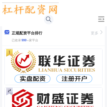
正规配资平台排行
更多
已收录
999
+家平台