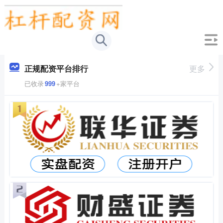
正规配资平台排行
更多
已收录
999
+家平台