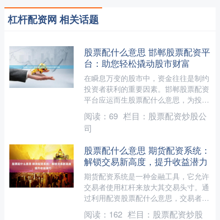
杠杆配资网 相关话题
股票配什么意思 邯郸股票配资平
台：助您轻松撬动股市财富
在瞬息万变的股市中，资金往往是制约
投资者获利的重要因素。邯郸股票配资
平台应运而生股票配什么意思，为投资
者提供杠杆资金，助其轻松撬动股市财
阅读：
69
栏目：
股票配资炒股公
富。 使用股票配资平台可....
司
股票配什么意思 期货配资系统：
解锁交易新高度，提升收益潜力
期货配资系统是一种金融工具，它允许
交易者使用杠杆来放大其交易头寸。通
过利用配资股票配什么意思，交易者可
以增加其潜在利润，同时也可以增加其
阅读：
162
栏目：
股票配资炒股
风险。 1. 确定自己的....