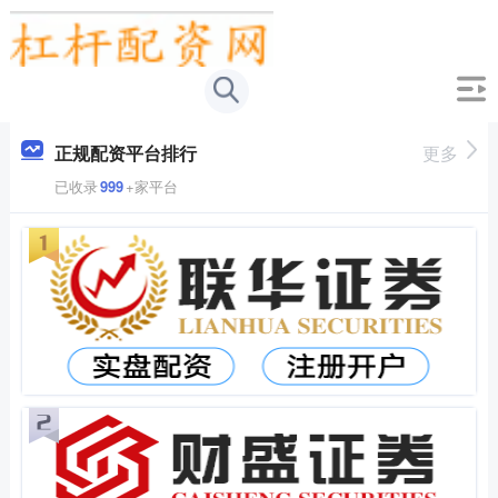
正规配资平台排行
更多
已收录
999
+家平台