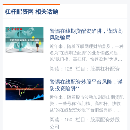
杠杆配资网 相关话题
警惕在线期货配资陷阱，谨防高
风险骗局
近年来，随着互联网理财的普及，一种
名为“在线期货配资”的业务悄然兴起，
以“低门槛、高杠杆、快速盈利”为诱
饵，吸引了不少投资者。然而南通期货
阅读：
128
栏目：
股票杠杆配资
配资，在这看似诱人的表....
警惕在线配资炒股平台风险，谨
防投资陷阱**
近年来，随着股市波动加剧昆山期货配
资，一些号称“低门槛、高杠杆、快收
益”的在线配资炒股平台悄然兴起，吸
引了不少投资者。然而，这些平台背后
阅读：
150
栏目：
股票配资炒股
往往隐藏着巨大风险，投资....
公司