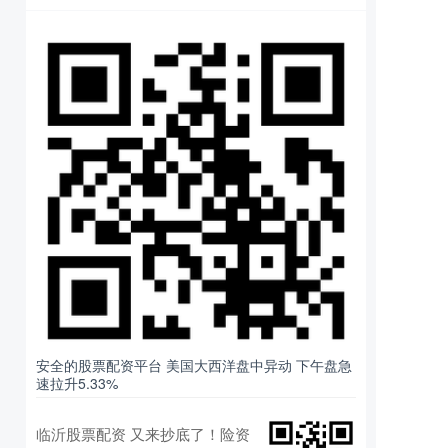
安全的股票配资平台 美国大西洋盘中异动 下午盘急
速拉升5.33%
临沂股票配资 又来抄底了！险资